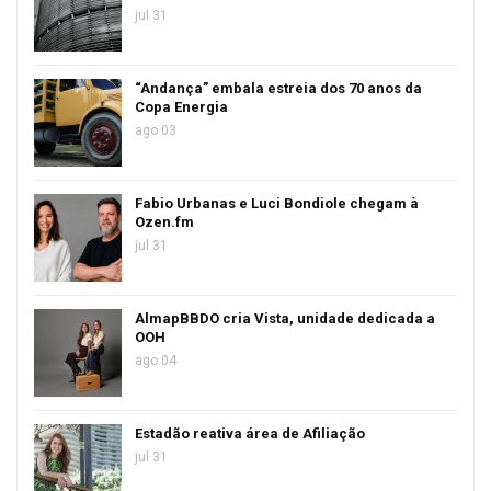
jul 31
“Andança” embala estreia dos 70 anos da
Copa Energia
ago 03
Fabio Urbanas e Luci Bondiole chegam à
Ozen.fm
jul 31
AlmapBBDO cria Vista, unidade dedicada a
OOH
ago 04
Estadão reativa área de Afiliação
jul 31