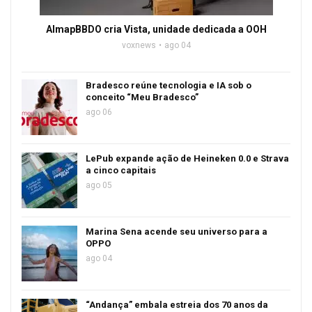
AlmapBBDO cria Vista, unidade dedicada a OOH
voxnews
ago 04
Bradesco reúne tecnologia e IA sob o
conceito “Meu Bradesco”
ago 06
LePub expande ação de Heineken 0.0 e Strava
a cinco capitais
ago 05
Marina Sena acende seu universo para a
OPPO
ago 04
“Andança” embala estreia dos 70 anos da