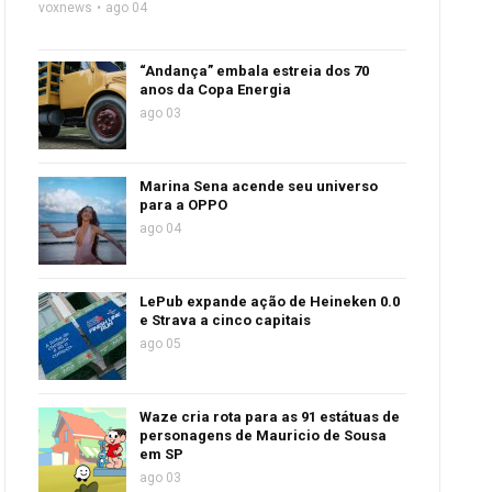
voxnews
ago 04
“Andança” embala estreia dos 70
anos da Copa Energia
ago 03
Marina Sena acende seu universo
para a OPPO
ago 04
LePub expande ação de Heineken 0.0
e Strava a cinco capitais
ago 05
Waze cria rota para as 91 estátuas de
personagens de Mauricio de Sousa
em SP
ago 03