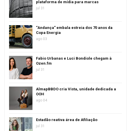
plataforma de mídia para marcas
jul 31
“Andança” embala estreia dos 70 anos da
Copa Energia
ago 03
Fabio Urbanas e Luci Bondiole chegam à
Ozen.fm
jul 31
AlmapBBDO cria Vista, unidade dedicada a
OOH
ago 04
Estadão reativa área de Afiliação
jul 31