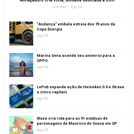
AlmapBBDO cria Vista, unidade dedicada a OOH
voxnews
ago 04
“Andança” embala estreia dos 70 anos da
Copa Energia
ago 03
Marina Sena acende seu universo para a
OPPO
ago 04
LePub expande ação de Heineken 0.0 e Strava
a cinco capitais
ago 05
Waze cria rota para as 91 estátuas de
personagens de Mauricio de Sousa em SP
ago 03