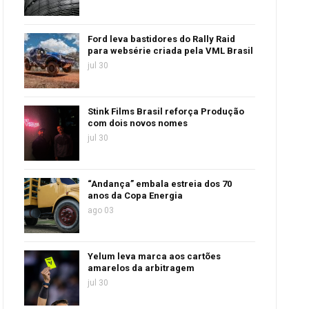
Ford leva bastidores do Rally Raid
para websérie criada pela VML Brasil
jul 30
Stink Films Brasil reforça Produção
com dois novos nomes
jul 30
“Andança” embala estreia dos 70
anos da Copa Energia
ago 03
Yelum leva marca aos cartões
amarelos da arbitragem
jul 30