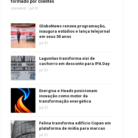
formado por clientes
voxnews
jul 31
GloboNews renova programação,
inaugura estúdios e lança telejornal
em seus 30 anos
jul 31
Lagunitas transforma xixi de
cachorro em desconto para IPA Day
jul 31
Energisa e Heads posicionam
inovação como motor da
transformação energética
jul 31
Felina transforma edifício Copan em
plataforma de mídia para marcas
jul 31