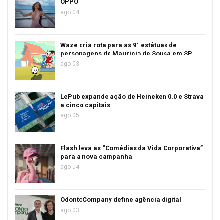
OPPO
ago 04
Waze cria rota para as 91 estátuas de
personagens de Mauricio de Sousa em SP
ago 03
LePub expande ação de Heineken 0.0 e Strava
a cinco capitais
ago 05
Flash leva as “Comédias da Vida Corporativa”
para a nova campanha
ago 04
OdontoCompany define agência digital
ago 03