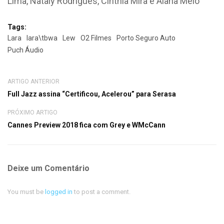
Lima, Nataly Rodrigues, Cinthia Mira e Alana Melo
Tags:
Lara
lara\tbwa
Lew
O2 Filmes
Porto Seguro Auto
Puch Áudio
ARTIGO ANTERIOR
Full Jazz assina “Certificou, Acelerou” para Serasa
PRÓXIMO ARTIGO
Cannes Preview 2018 fica com Grey e WMcCann
Deixe um Comentário
You must be
logged in
to post a comment.