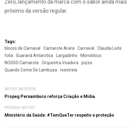
Zero, lançamento da marca com o sabor ainda mais
próximo da versão regular.
Tags:
blocos de Carnaval
Camarote Arara
Carnaval
Claudia Leite
folia
Guaraná Antarctica
Largadinho
Monobloco
NOSSO Camarote
Orquestra Voadora
pizza
Quando Come Se Lambuza
reestreia
ARTIGO ANTERIOR
Propeg Pernambuco reforça Criação e Mídia
PRÓXIMO ARTIGO
Ministério da Saúde: #TemQueTer respeito e proteção