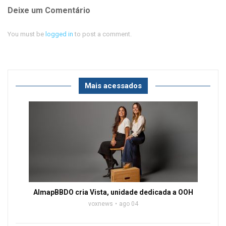
Deixe um Comentário
You must be
logged in
to post a comment.
Mais acessados
AlmapBBDO cria Vista, unidade dedicada a OOH
voxnews
ago 04