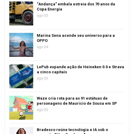
“Andança” embala estreia dos 70 anos da
Copa Energia
ago 03
Marina Sena acende seu universo para a
OPPO
ago 04
LePub expande ação de Heineken 0.0 e Strava
a cinco capitais
ago 05
Waze cria rota para as 91 estátuas de
personagens de Mauricio de Sousa em SP
ago 03
Bradesco reúne tecnologia e IA sob o