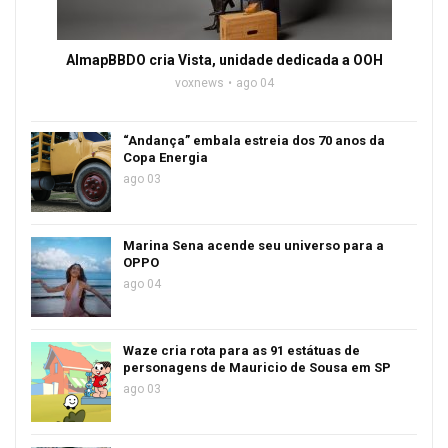
AlmapBBDO cria Vista, unidade dedicada a OOH
voxnews
ago 04
“Andança” embala estreia dos 70 anos da
Copa Energia
ago 03
Marina Sena acende seu universo para a
OPPO
ago 04
Waze cria rota para as 91 estátuas de
personagens de Mauricio de Sousa em SP
ago 03