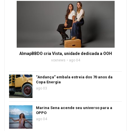
AlmapBBDO cria Vista, unidade dedicada a OOH
voxnews
ago 04
“Andança” embala estreia dos 70 anos da
Copa Energia
ago 03
Marina Sena acende seu universo para a
OPPO
ago 04