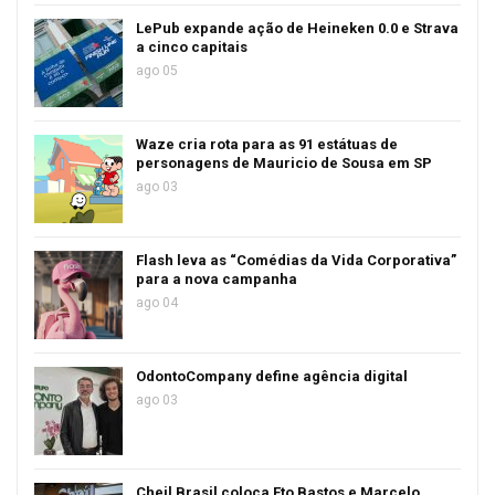
LePub expande ação de Heineken 0.0 e Strava
a cinco capitais
ago 05
Waze cria rota para as 91 estátuas de
personagens de Mauricio de Sousa em SP
ago 03
Flash leva as “Comédias da Vida Corporativa”
para a nova campanha
ago 04
OdontoCompany define agência digital
ago 03
Cheil Brasil coloca Eto Bastos e Marcelo