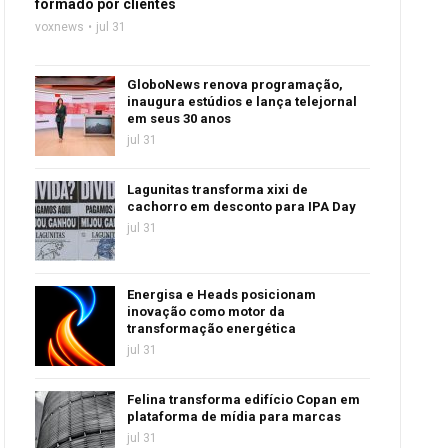
formado por clientes
voxnews
jul 31
GloboNews renova programação,
inaugura estúdios e lança telejornal
em seus 30 anos
jul 31
Lagunitas transforma xixi de
cachorro em desconto para IPA Day
jul 31
Energisa e Heads posicionam
inovação como motor da
transformação energética
jul 31
Felina transforma edifício Copan em
plataforma de mídia para marcas
jul 31