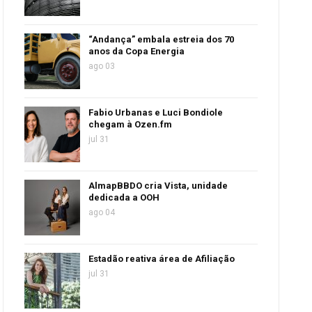
“Andança” embala estreia dos 70
anos da Copa Energia
ago 03
Fabio Urbanas e Luci Bondiole
chegam à Ozen.fm
jul 31
AlmapBBDO cria Vista, unidade
dedicada a OOH
ago 04
Estadão reativa área de Afiliação
jul 31