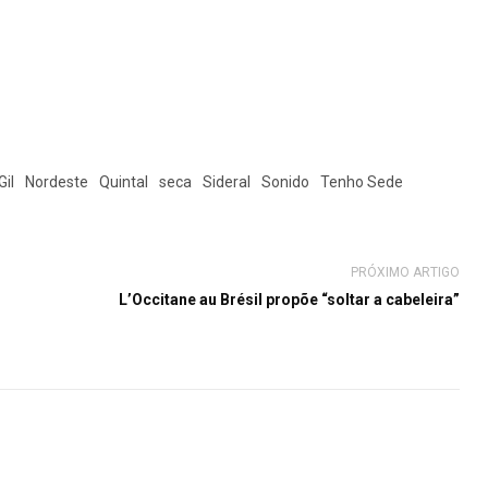
Gil
Nordeste
Quintal
seca
Sideral
Sonido
Tenho Sede
PRÓXIMO ARTIGO
L’Occitane au Brésil propõe “soltar a cabeleira”