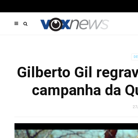
DE
Gilberto Gil regr
campanha da Qu
27