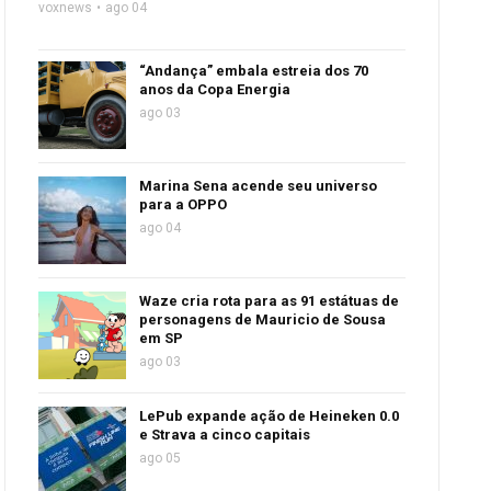
voxnews
ago 04
“Andança” embala estreia dos 70
anos da Copa Energia
ago 03
Marina Sena acende seu universo
para a OPPO
ago 04
Waze cria rota para as 91 estátuas de
personagens de Mauricio de Sousa
em SP
ago 03
LePub expande ação de Heineken 0.0
e Strava a cinco capitais
ago 05