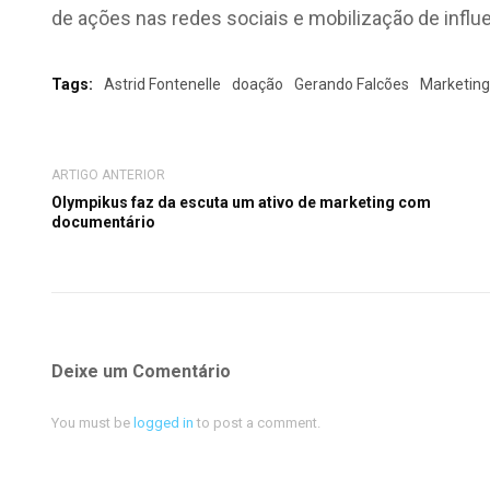
de ações nas redes sociais e mobilização de infl
Tags:
Astrid Fontenelle
doação
Gerando Falcões
Marketing
ARTIGO ANTERIOR
Olympikus faz da escuta um ativo de marketing com
documentário
Deixe um Comentário
You must be
logged in
to post a comment.