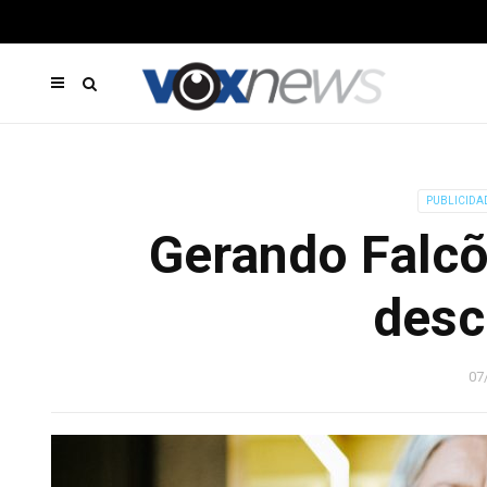
PUBLICIDA
Gerando Falcõ
desc
07