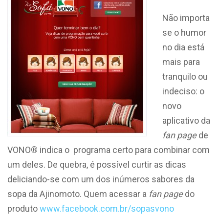
Não importa
se o humor
no dia está
mais para
tranquilo ou
indeciso: o
novo
aplicativo da
fan page
de
VONO
®
indica o programa certo para combinar com
um deles. De quebra, é possível curtir as dicas
deliciando-se com um dos inúmeros sabores da
sopa da Ajinomoto. Quem acessar a
fan page
do
produto
www.facebook.com.br/sopasvono