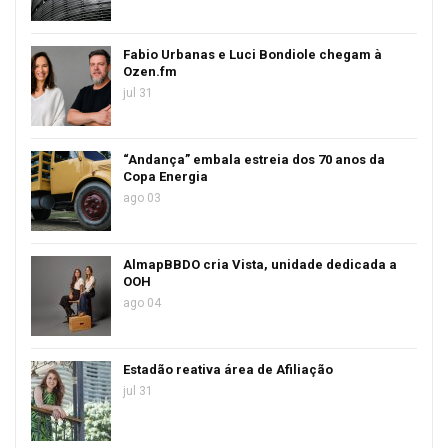
Fabio Urbanas e Luci Bondiole chegam à
Ozen.fm
jul 31
“Andança” embala estreia dos 70 anos da
Copa Energia
ago 03
AlmapBBDO cria Vista, unidade dedicada a
OOH
ago 04
Estadão reativa área de Afiliação
jul 31