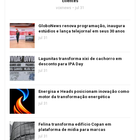
clientes
voxnews
jul 31
GloboNews renova programação, inaugura
estúdios e lança telejornal em seus 30 anos
jul 31
Lagunitas transforma xixi de cachorro em
desconto para IPA Day
jul 31
Energisa e Heads posicionam inovação como
motor da transformação energética
jul 31
Felina transforma edifício Copan em
plataforma de mídia para marcas
jul 31