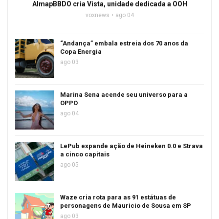
AlmapBBDO cria Vista, unidade dedicada a OOH
voxnews
ago 04
“Andança” embala estreia dos 70 anos da
Copa Energia
ago 03
Marina Sena acende seu universo para a
OPPO
ago 04
LePub expande ação de Heineken 0.0 e Strava
a cinco capitais
ago 05
Waze cria rota para as 91 estátuas de
personagens de Mauricio de Sousa em SP
ago 03