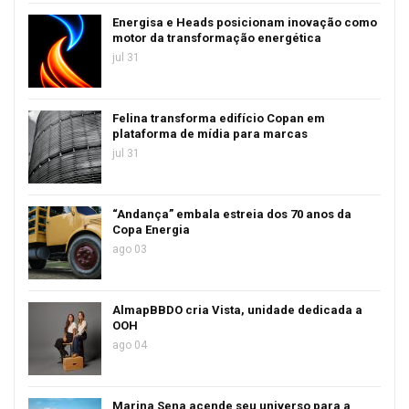
Energisa e Heads posicionam inovação como
motor da transformação energética
jul 31
Felina transforma edifício Copan em
plataforma de mídia para marcas
jul 31
“Andança” embala estreia dos 70 anos da
Copa Energia
ago 03
AlmapBBDO cria Vista, unidade dedicada a
OOH
ago 04
Marina Sena acende seu universo para a