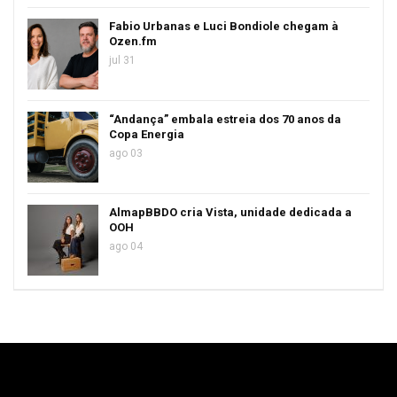
Fabio Urbanas e Luci Bondiole chegam à
Ozen.fm
jul 31
“Andança” embala estreia dos 70 anos da
Copa Energia
ago 03
AlmapBBDO cria Vista, unidade dedicada a
OOH
ago 04