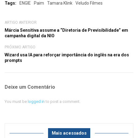
Tags:
ENGIE
Paim
Tamara Klink
Veludo Filmes
ARTIGO ANTERIOR
Márcia Sensitiva assume a “Diretoria de Previsibilidade” em
campanha digital da NIO
PRÓXIMO ARTIGO
Wizard usa IA para reforçar importância do inglês na era dos
prompts
Deixe um Comentário
You must be
logged in
to post a comment.
Mais acessados