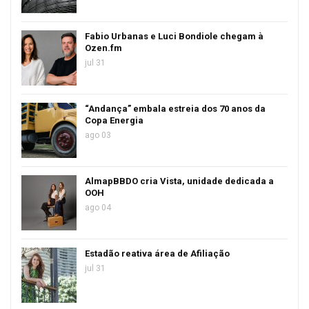
Fabio Urbanas e Luci Bondiole chegam à
Ozen.fm
jul 31
“Andança” embala estreia dos 70 anos da
Copa Energia
ago 03
AlmapBBDO cria Vista, unidade dedicada a
OOH
ago 04
Estadão reativa área de Afiliação
jul 31