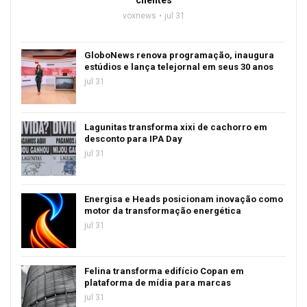
clientes
voxnews
jul 31
GloboNews renova programação, inaugura
estúdios e lança telejornal em seus 30 anos
jul 31
Lagunitas transforma xixi de cachorro em
desconto para IPA Day
jul 31
Energisa e Heads posicionam inovação como
motor da transformação energética
jul 31
Felina transforma edifício Copan em
plataforma de mídia para marcas
jul 31