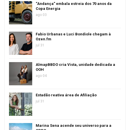
“Andança” embala estreia dos 70 anos da
Copa Energia
ago 03
Fabio Urbanas e Luci Bondiole chegam à
Ozen.fm
jul 31
AlmapBBDO cria Vista, unidade dedicada a
OOH
ago 04
Estadão reativa área de Afiliação
jul 31
Marina Sena acende seu universo para a