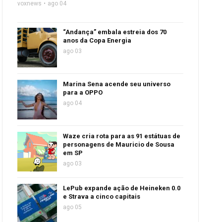
voxnews
ago 04
“Andança” embala estreia dos 70
anos da Copa Energia
ago 03
Marina Sena acende seu universo
para a OPPO
ago 04
Waze cria rota para as 91 estátuas de
personagens de Mauricio de Sousa
em SP
ago 03
LePub expande ação de Heineken 0.0
e Strava a cinco capitais
ago 05