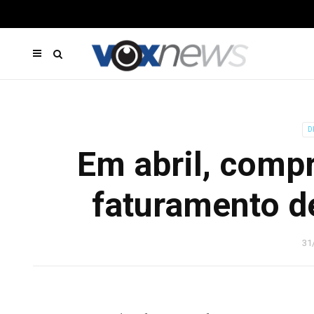
D
Em abril, compr
faturamento d
31