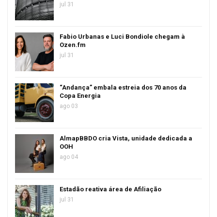
jul 31
Fabio Urbanas e Luci Bondiole chegam à
Ozen.fm
jul 31
“Andança” embala estreia dos 70 anos da
Copa Energia
ago 03
AlmapBBDO cria Vista, unidade dedicada a
OOH
ago 04
Estadão reativa área de Afiliação
jul 31