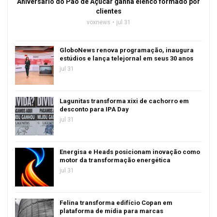
Aniversário do Pão de Açúcar ganha elenco formado por
clientes
voxnews
jul 31
GloboNews renova programação, inaugura
estúdios e lança telejornal em seus 30 anos
jul 31
Lagunitas transforma xixi de cachorro em
desconto para IPA Day
jul 31
Energisa e Heads posicionam inovação como
motor da transformação energética
jul 31
Felina transforma edifício Copan em
plataforma de mídia para marcas