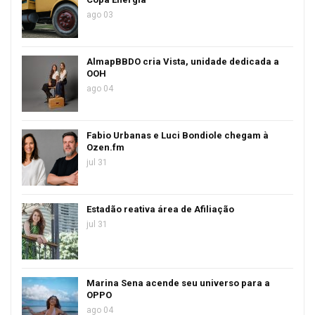
ago 03
AlmapBBDO cria Vista, unidade dedicada a
OOH
ago 04
Fabio Urbanas e Luci Bondiole chegam à
Ozen.fm
jul 31
Estadão reativa área de Afiliação
jul 31
Marina Sena acende seu universo para a
OPPO
ago 04