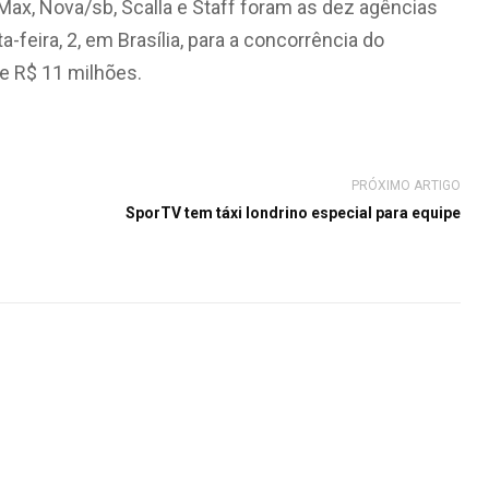
 Max, Nova/sb, Scalla e Staff foram as dez agências
eira, 2, em Brasília, para a concorrência do
de R$ 11 milhões.
PRÓXIMO ARTIGO
SporTV tem táxi londrino especial para equipe