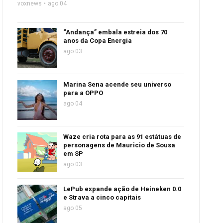
voxnews
ago 04
“Andança” embala estreia dos 70
anos da Copa Energia
ago 03
Marina Sena acende seu universo
para a OPPO
ago 04
Waze cria rota para as 91 estátuas de
personagens de Mauricio de Sousa
em SP
ago 03
LePub expande ação de Heineken 0.0
e Strava a cinco capitais
ago 05