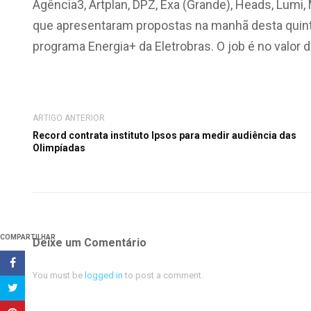
Agência3, Artplan, DPZ, Exa (Grande), Heads, Lumi,
que apresentaram propostas na manhã desta quinta-f
programa Energia+ da Eletrobras. O job é no valor 
ARTIGO ANTERIOR
Record contrata instituto Ipsos para medir audiência das
Olimpíadas
COMPARTILHAR
Deixe um Comentário
You must be
logged in
to post a comment.