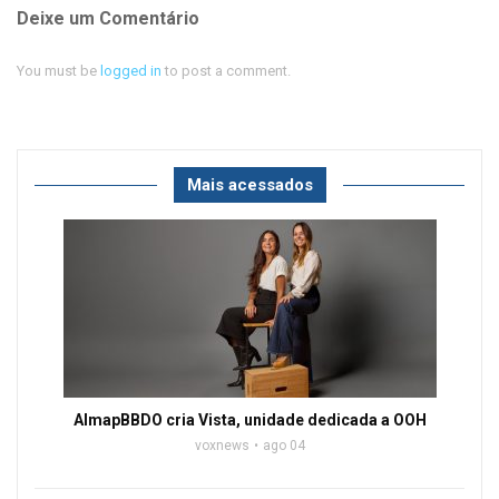
Deixe um Comentário
You must be
logged in
to post a comment.
Mais acessados
AlmapBBDO cria Vista, unidade dedicada a OOH
voxnews
ago 04