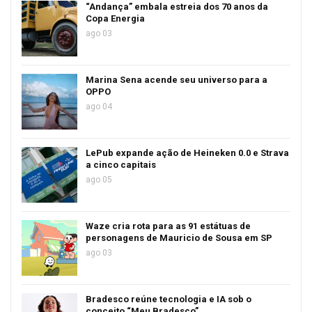
“Andança” embala estreia dos 70 anos da
Copa Energia
ago 03
Marina Sena acende seu universo para a
OPPO
ago 04
LePub expande ação de Heineken 0.0 e Strava
a cinco capitais
ago 05
Waze cria rota para as 91 estátuas de
personagens de Mauricio de Sousa em SP
ago 03
Bradesco reúne tecnologia e IA sob o
conceito “Meu Bradesco”