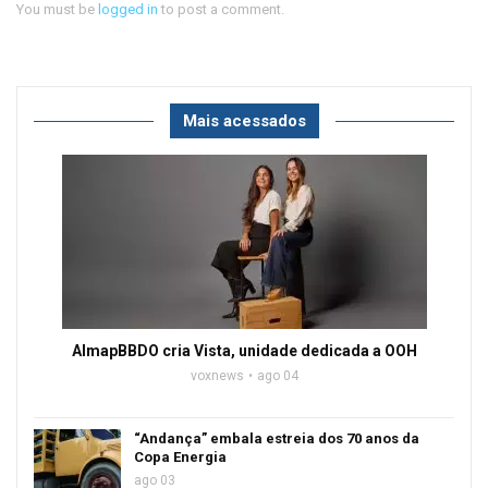
You must be
logged in
to post a comment.
Mais acessados
AlmapBBDO cria Vista, unidade dedicada a OOH
voxnews
ago 04
“Andança” embala estreia dos 70 anos da
Copa Energia
ago 03