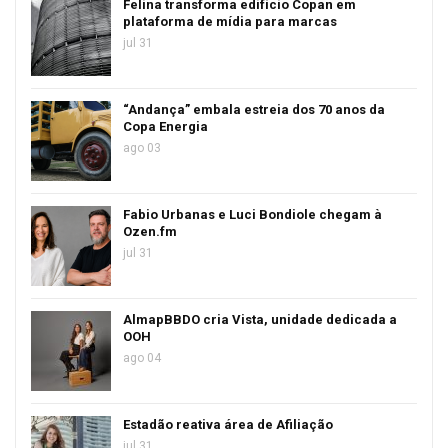
Felina transforma edifício Copan em
plataforma de mídia para marcas
jul 31
“Andança” embala estreia dos 70 anos da
Copa Energia
ago 03
Fabio Urbanas e Luci Bondiole chegam à
Ozen.fm
jul 31
AlmapBBDO cria Vista, unidade dedicada a
OOH
ago 04
Estadão reativa área de Afiliação
jul 31