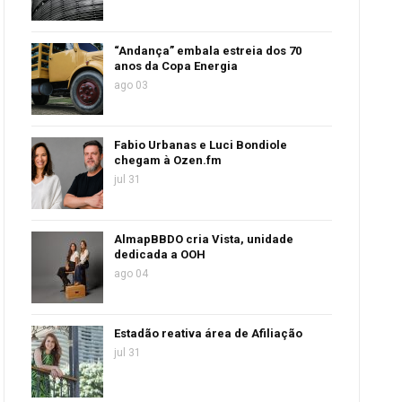
“Andança” embala estreia dos 70
anos da Copa Energia
ago 03
Fabio Urbanas e Luci Bondiole
chegam à Ozen.fm
jul 31
AlmapBBDO cria Vista, unidade
dedicada a OOH
ago 04
Estadão reativa área de Afiliação
jul 31