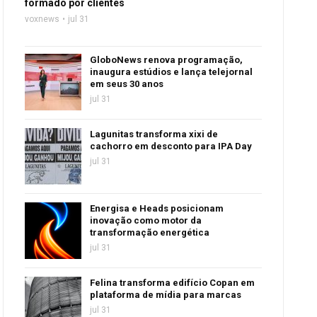
formado por clientes
voxnews
jul 31
GloboNews renova programação,
inaugura estúdios e lança telejornal
em seus 30 anos
jul 31
Lagunitas transforma xixi de
cachorro em desconto para IPA Day
jul 31
Energisa e Heads posicionam
inovação como motor da
transformação energética
jul 31
Felina transforma edifício Copan em
plataforma de mídia para marcas
jul 31