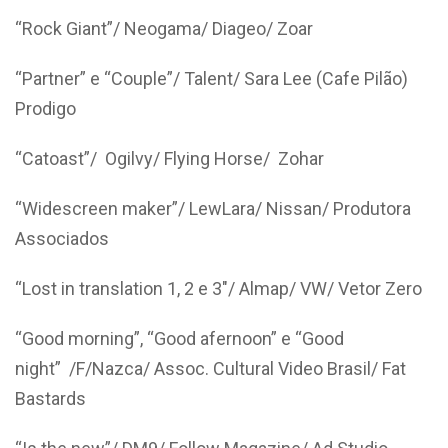
“Rock Giant”/ Neogama/ Diageo/ Zoar
“Partner” e “Couple”/ Talent/ Sara Lee (Cafe Pilão)
Prodigo
“Catoast”/ Ogilvy/ Flying Horse/ Zohar
“Widescreen maker”/ LewLara/ Nissan/ Produtora
Associados
“Lost in translation 1, 2 e 3″/ Almap/ VW/ Vetor Zero
“Good morning”, “Good afernoon” e “Good
night” /F/Nazca/ Assoc. Cultural Video Brasil/ Fat
Bastards