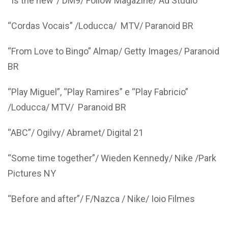
“Is the new”/ DM9/ Follow Magazine/ Ad Studio
“Cordas Vocais” /Loducca/ MTV/ Paranoid BR
“From Love to Bingo” Almap/ Getty Images/ Paranoid
BR
“Play Miguel”, “Play Ramires” e “Play Fabricio”
/Loducca/ MTV/ Paranoid BR
“ABC”/ Ogilvy/ Abramet/ Digital 21
“Some time together”/ Wieden Kennedy/ Nike /Park
Pictures NY
“Before and after”/ F/Nazca / Nike/ Ioio Filmes