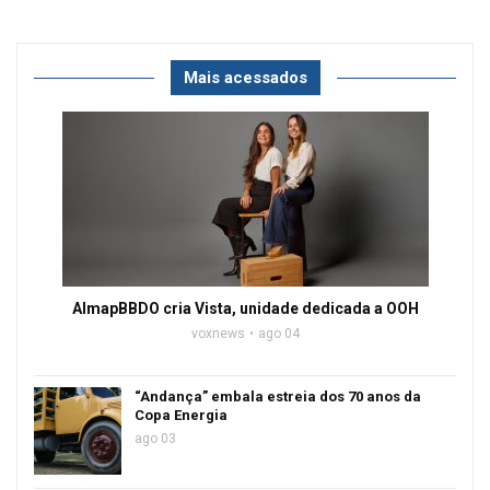
Mais acessados
AlmapBBDO cria Vista, unidade dedicada a OOH
voxnews
ago 04
“Andança” embala estreia dos 70 anos da
Copa Energia
ago 03