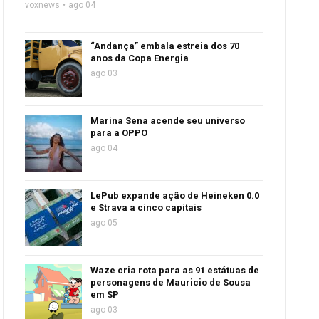
voxnews
ago 04
“Andança” embala estreia dos 70
anos da Copa Energia
ago 03
Marina Sena acende seu universo
para a OPPO
ago 04
LePub expande ação de Heineken 0.0
e Strava a cinco capitais
ago 05
Waze cria rota para as 91 estátuas de
personagens de Mauricio de Sousa
em SP
ago 03