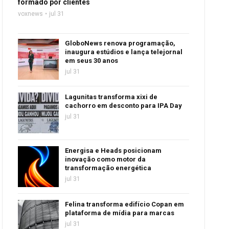
formado por clientes
voxnews
jul 31
GloboNews renova programação,
inaugura estúdios e lança telejornal
em seus 30 anos
jul 31
Lagunitas transforma xixi de
cachorro em desconto para IPA Day
jul 31
Energisa e Heads posicionam
inovação como motor da
transformação energética
jul 31
Felina transforma edifício Copan em
plataforma de mídia para marcas
jul 31