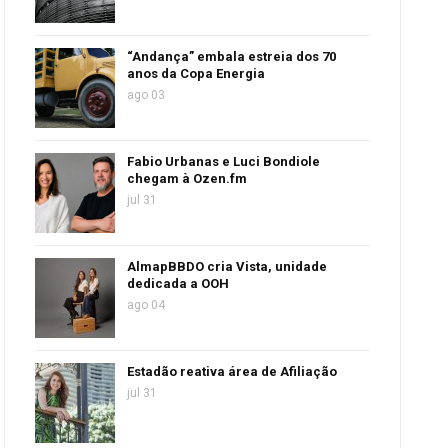
“Andança” embala estreia dos 70
anos da Copa Energia
ago 03
Fabio Urbanas e Luci Bondiole
chegam à Ozen.fm
jul 31
AlmapBBDO cria Vista, unidade
dedicada a OOH
ago 04
Estadão reativa área de Afiliação
jul 31