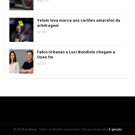
ago 03
Yelum leva marca aos cartões amarelos da
arbitragem
jul 30
Fabio Urbanas e Luci Bondiole chegam à
Ozen.fm
jul 31
© 2018 VoxNews. Todos os direitos reservados. Desenvolvido pela
E-gnição