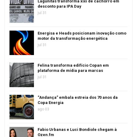
Lagunitas transforma xixi de cachorro em
desconto para IPA Day
jul 31
Energisa e Heads posicionam inovação como
motor da transformação energética
jul 31
Felina transforma edifício Copan em
plataforma de mídia para marcas
jul 31
“Andança” embala estreia dos 70 anos da
Copa Energia
ago 03
Fabio Urbanas e Luci Bondiole chegam à
Ozen.fm