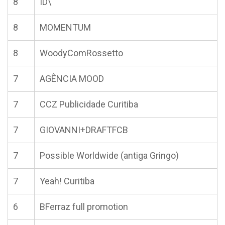
8
ID\
8
MOMENTUM
8
WoodyComRossetto
7
AGÊNCIA MOOD
7
CCZ Publicidade Curitiba
7
GIOVANNI+DRAFTFCB
7
Possible Worldwide (antiga Gringo)
7
Yeah! Curitiba
6
BFerraz full promotion