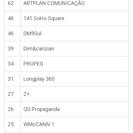
62
ARTPLAN COMUNICAÇÃO
46
141 SoHo Square
46
DM9Sul
39
Dim&canzian
34
PROPEG
31
Longplay 360
27
Z+
26
QG Propaganda
25
WMcCANN 1