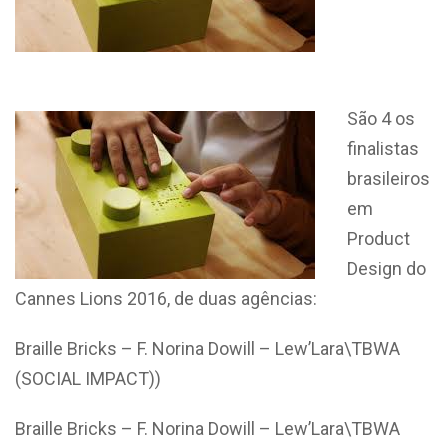
São 4 os
finalistas
brasileiros
em
Product
Design do
Cannes Lions 2016, de duas agências:
Braille Bricks – F. Norina Dowill – Lew’Lara\TBWA
(SOCIAL IMPACT))
Braille Bricks – F. Norina Dowill – Lew’Lara\TBWA