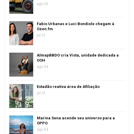
ago 03
Fabio Urbanas e Luci Bondiole chegam à
Ozen.fm
jul 31
AlmapBBDO cria Vista, unidade dedicada a
OOH
ago 04
Estadão reativa área de Afiliação
jul 31
Marina Sena acende seu universo para a
OPPO
ago 04