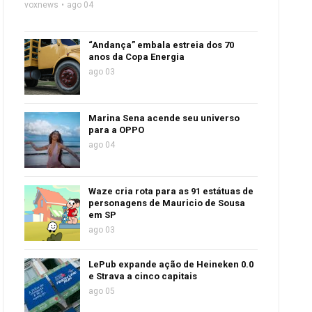
voxnews
ago 04
“Andança” embala estreia dos 70
anos da Copa Energia
ago 03
Marina Sena acende seu universo
para a OPPO
ago 04
Waze cria rota para as 91 estátuas de
personagens de Mauricio de Sousa
em SP
ago 03
LePub expande ação de Heineken 0.0
e Strava a cinco capitais
ago 05