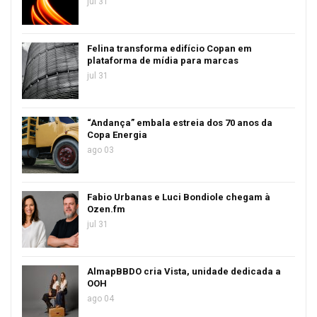
jul 31
Felina transforma edifício Copan em
plataforma de mídia para marcas
jul 31
“Andança” embala estreia dos 70 anos da
Copa Energia
ago 03
Fabio Urbanas e Luci Bondiole chegam à
Ozen.fm
jul 31
AlmapBBDO cria Vista, unidade dedicada a
OOH
ago 04