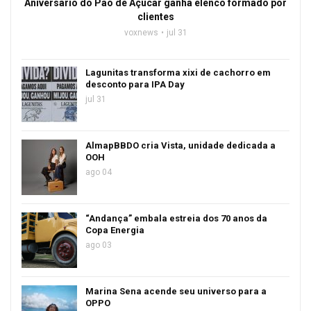
Aniversário do Pão de Açúcar ganha elenco formado por
clientes
voxnews
jul 31
Lagunitas transforma xixi de cachorro em
desconto para IPA Day
jul 31
AlmapBBDO cria Vista, unidade dedicada a
OOH
ago 04
“Andança” embala estreia dos 70 anos da
Copa Energia
ago 03
Marina Sena acende seu universo para a
OPPO