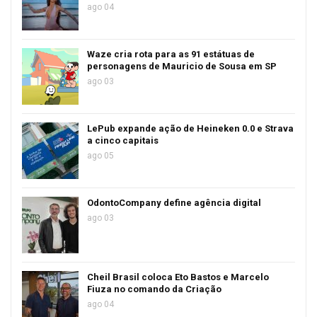
ago 04
Waze cria rota para as 91 estátuas de
personagens de Mauricio de Sousa em SP
ago 03
LePub expande ação de Heineken 0.0 e Strava
a cinco capitais
ago 05
OdontoCompany define agência digital
ago 03
Cheil Brasil coloca Eto Bastos e Marcelo
Fiuza no comando da Criação
ago 04