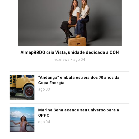
AlmapBBDO cria Vista, unidade dedicada a OOH
voxnews
ago 04
“Andança” embala estreia dos 70 anos da
Copa Energia
ago 03
Marina Sena acende seu universo para a
OPPO
ago 04