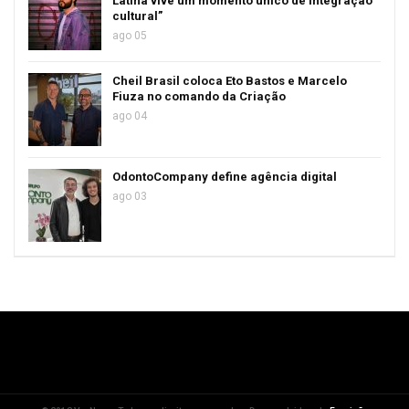
Latina vive um momento único de integração
cultural”
ago 05
Cheil Brasil coloca Eto Bastos e Marcelo
Fiuza no comando da Criação
ago 04
OdontoCompany define agência digital
ago 03