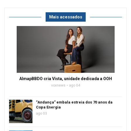
Mais acessados
AlmapBBDO cria Vista, unidade dedicada a OOH
voxnews
ago 04
“Andança” embala estreia dos 70 anos da
Copa Energia
ago 03