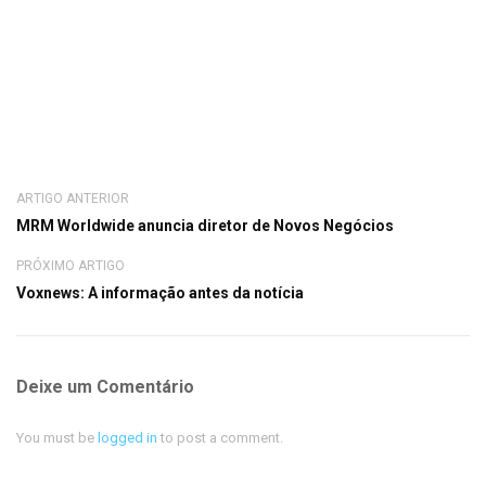
ARTIGO ANTERIOR
MRM Worldwide anuncia diretor de Novos Negócios
PRÓXIMO ARTIGO
Voxnews: A informação antes da notícia
Deixe um Comentário
You must be
logged in
to post a comment.