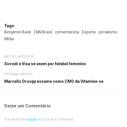
Tags:
Benjamin Back
CNN Brasil
comentarista
Esporte
jornalismo
Mídia
ARTIGO ANTERIOR
Sicredi e Visa se unem por futebol feminino
PRÓXIMO ARTIGO
Marcello Droopy assume como CMO da Vitamine-se
Deixe um Comentário
You must be
logged in
to post a comment.