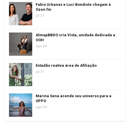
Fabio Urbanas e Luci Bondiole chegam à
Ozen.fm
jul 31
AlmapBBDO cria Vista, unidade dedicada a
OOH
ago 04
Estadão reativa área de Afiliação
jul 31
Marina Sena acende seu universo para a
OPPO
ago 04