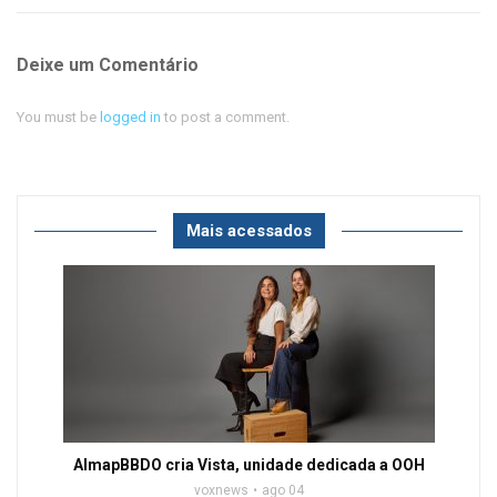
Deixe um Comentário
You must be
logged in
to post a comment.
Mais acessados
AlmapBBDO cria Vista, unidade dedicada a OOH
voxnews
ago 04