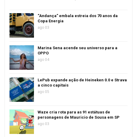
“Andança” embala estreia dos 70 anos da
Copa Energia
ago 03
Marina Sena acende seu universo para a
OPPO
ago 04
LePub expande ação de Heineken 0.0 e Strava
a cinco capitais
ago 05
Waze cria rota para as 91 estátuas de
personagens de Mauricio de Sousa em SP
ago 03