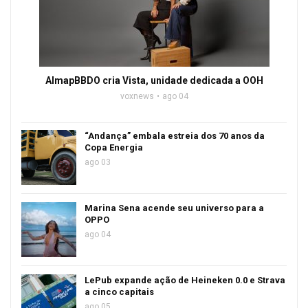
AlmapBBDO cria Vista, unidade dedicada a OOH
voxnews
ago 04
“Andança” embala estreia dos 70 anos da
Copa Energia
ago 03
Marina Sena acende seu universo para a
OPPO
ago 04
LePub expande ação de Heineken 0.0 e Strava
a cinco capitais
ago 05