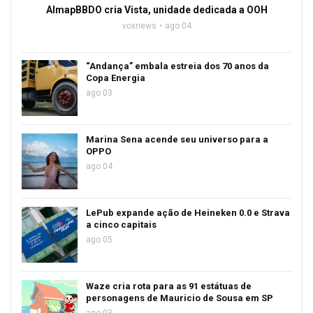
AlmapBBDO cria Vista, unidade dedicada a OOH
voxnews
ago 04
“Andança” embala estreia dos 70 anos da
Copa Energia
ago 03
Marina Sena acende seu universo para a
OPPO
ago 04
LePub expande ação de Heineken 0.0 e Strava
a cinco capitais
ago 05
Waze cria rota para as 91 estátuas de
personagens de Mauricio de Sousa em SP