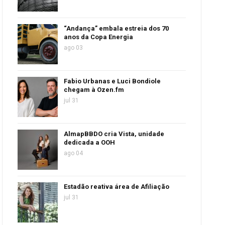
“Andança” embala estreia dos 70
anos da Copa Energia
ago 03
Fabio Urbanas e Luci Bondiole
chegam à Ozen.fm
jul 31
AlmapBBDO cria Vista, unidade
dedicada a OOH
ago 04
Estadão reativa área de Afiliação
jul 31