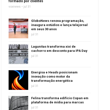
formado por clientes
voxnews
jul 31
GloboNews renova programação,
inaugura estúdios e lança telejornal
em seus 30 anos
jul 31
Lagunitas transforma xixi de
cachorro em desconto para IPA Day
jul 31
Energisa e Heads posicionam
inovação como motor da
transformação energética
jul 31
Felina transforma edifício Copan em
plataforma de mídia para marcas
jul 31