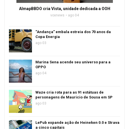
AlmapBBDO cria Vista, unidade dedicada a OOH
voxnews
ago 04
“Andança” embala estreia dos 70 anos da
Copa Energia
ago 03
Marina Sena acende seu universo para a
OPPO
ago 04
Waze cria rota para as 91 estátuas de
personagens de Mauricio de Sousa em SP
ago 03
LePub expande ação de Heineken 0.0 e Strava
a cinco capitais