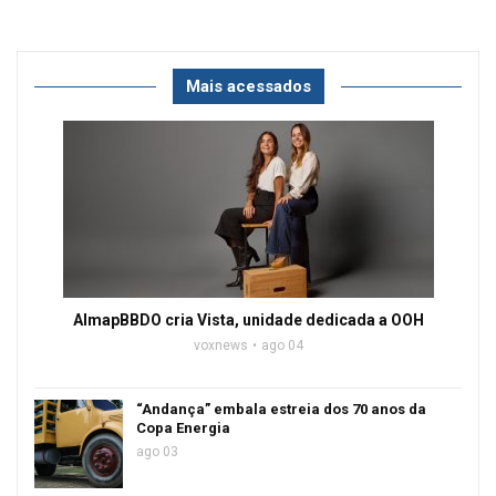
Mais acessados
AlmapBBDO cria Vista, unidade dedicada a OOH
voxnews
ago 04
“Andança” embala estreia dos 70 anos da
Copa Energia
ago 03