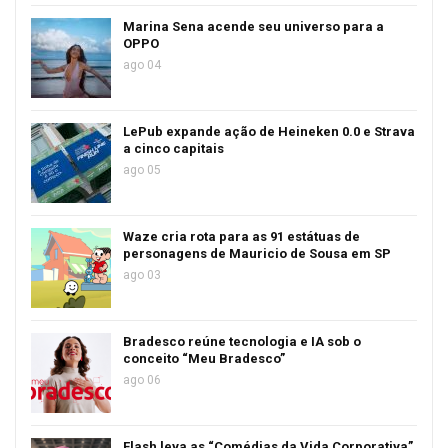
Marina Sena acende seu universo para a
OPPO
ago 04
LePub expande ação de Heineken 0.0 e Strava
a cinco capitais
ago 05
Waze cria rota para as 91 estátuas de
personagens de Mauricio de Sousa em SP
ago 03
Bradesco reúne tecnologia e IA sob o
conceito “Meu Bradesco”
ago 06
Flash leva as “Comédias da Vida Corporativa”