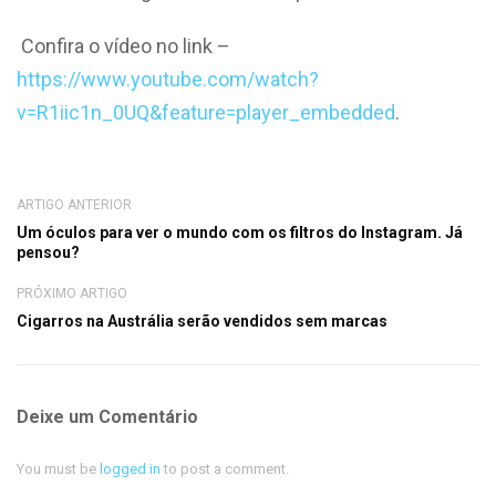
Confira o vídeo no link –
https://www.youtube.com/watch?
v=R1iic1n_0UQ&feature=player_embedded
.
ARTIGO ANTERIOR
Um óculos para ver o mundo com os filtros do Instagram. Já
pensou?
PRÓXIMO ARTIGO
Cigarros na Austrália serão vendidos sem marcas
Deixe um Comentário
You must be
logged in
to post a comment.