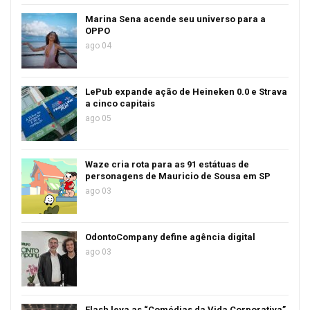
Marina Sena acende seu universo para a
OPPO
ago 04
LePub expande ação de Heineken 0.0 e Strava
a cinco capitais
ago 05
Waze cria rota para as 91 estátuas de
personagens de Mauricio de Sousa em SP
ago 03
OdontoCompany define agência digital
ago 03
Flash leva as “Comédias da Vida Corporativa”