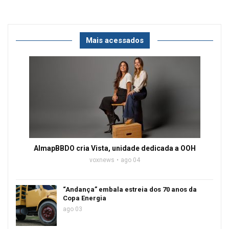
Mais acessados
AlmapBBDO cria Vista, unidade dedicada a OOH
voxnews
ago 04
“Andança” embala estreia dos 70 anos da
Copa Energia
ago 03