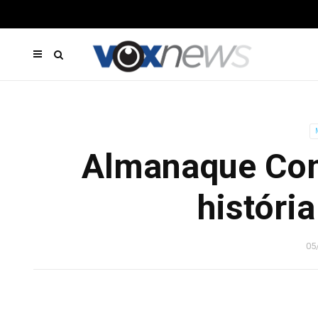
Almanaque Com
históri
05