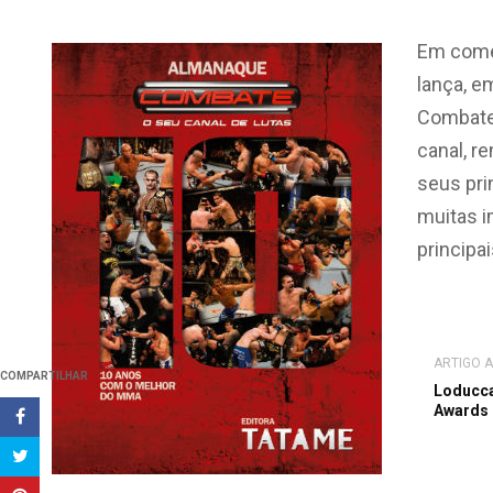
Em comem
lança, e
Combate”
canal, r
seus pri
muitas i
principai
ARTIGO 
COMPARTILHAR
Loducca
Awards