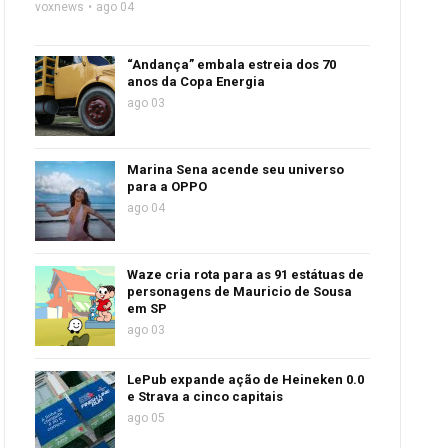
voxnews
ago 04
“Andança” embala estreia dos 70
anos da Copa Energia
ago 03
Marina Sena acende seu universo
para a OPPO
ago 04
Waze cria rota para as 91 estátuas de
personagens de Mauricio de Sousa
em SP
ago 03
LePub expande ação de Heineken 0.0
e Strava a cinco capitais
ago 05