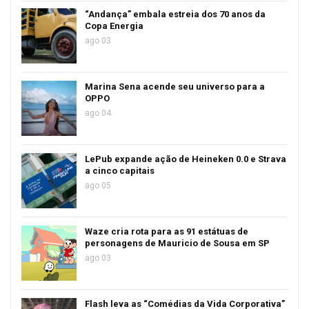
“Andança” embala estreia dos 70 anos da
Copa Energia
ago 03
Marina Sena acende seu universo para a
OPPO
ago 04
LePub expande ação de Heineken 0.0 e Strava
a cinco capitais
ago 05
Waze cria rota para as 91 estátuas de
personagens de Mauricio de Sousa em SP
ago 03
Flash leva as “Comédias da Vida Corporativa”