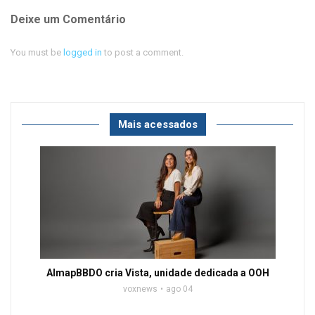
Deixe um Comentário
You must be
logged in
to post a comment.
Mais acessados
AlmapBBDO cria Vista, unidade dedicada a OOH
voxnews
ago 04