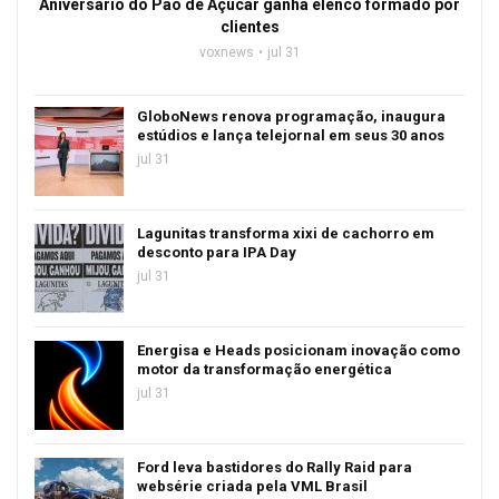
Aniversário do Pão de Açúcar ganha elenco formado por
clientes
voxnews
jul 31
GloboNews renova programação, inaugura
estúdios e lança telejornal em seus 30 anos
jul 31
Lagunitas transforma xixi de cachorro em
desconto para IPA Day
jul 31
Energisa e Heads posicionam inovação como
motor da transformação energética
jul 31
Ford leva bastidores do Rally Raid para
websérie criada pela VML Brasil